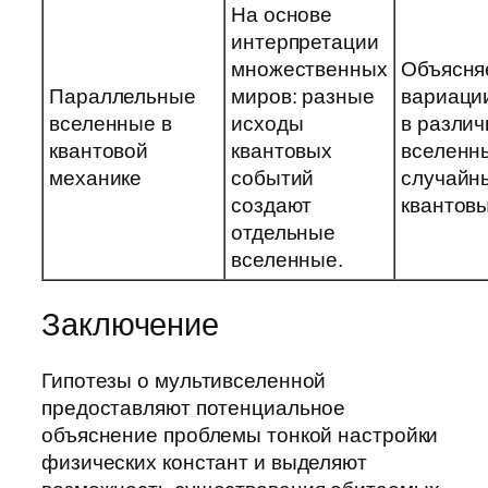
На основе
интерпретации
множественных
Объясня
Параллельные
миров: разные
вариаци
вселенные в
исходы
в разли
квантовой
квантовых
вселенн
механике
событий
случайн
создают
квантов
отдельные
вселенные.
Заключение
Гипотезы о мультивселенной
предоставляют потенциальное
объяснение проблемы тонкой настройки
физических констант и выделяют