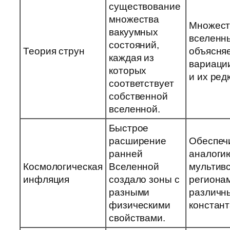
существование
множества
Множест
вакуумных
вселенн
состояний,
Теория струн
объясня
каждая из
вариаци
которых
и их ред
соответствует
собственной
вселенной.
Быстрое
расширение
Обеспеч
ранней
аналоги
Космологическая
Вселенной
мультив
инфляция
создало зоны с
региона
разными
различн
физическими
констант
свойствами.