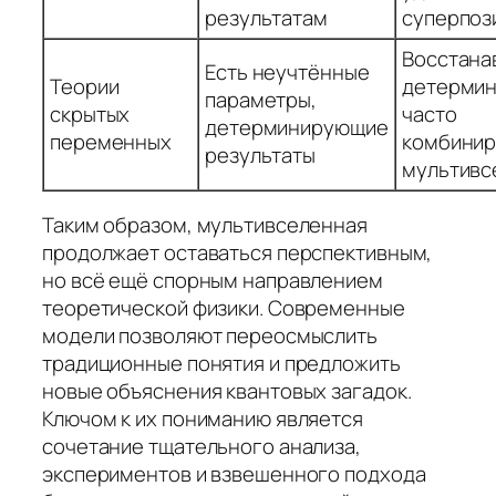
результатам
суперпоз
Восстана
Есть неучтённые
Теории
детермин
параметры,
скрытых
часто
детерминирующие
переменных
комбинир
результаты
мультивс
Таким образом, мультивселенная
продолжает оставаться перспективным,
но всё ещё спорным направлением
теоретической физики. Современные
модели позволяют переосмыслить
традиционные понятия и предложить
новые объяснения квантовых загадок.
Ключом к их пониманию является
сочетание тщательного анализа,
экспериментов и взвешенного подхода