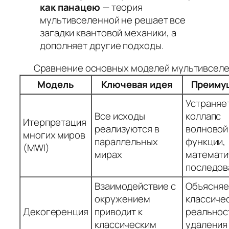
как панацею
— теория
мультивселенной не решает все
загадки квантовой механики, а
дополняет другие подходы.
Сравнение основных моделей мультивселе
Модель
Ключевая идея
Преиму
Устраняе
Все исходы
коллапс
Итерпретация
реализуются в
волновой
многих миров
параллельных
функции,
(MWI)
мирах
математи
последов
Взаимодействие с
Объясняе
окружением
классиче
Декогеренция
приводит к
реальнос
классическим
удаления